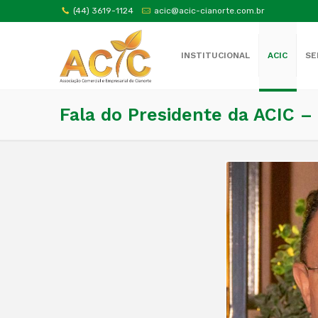
(44) 3619-1124
acic@acic-cianorte.com.br
INSTITUCIONAL
ACIC
SE
Fala do Presidente da ACIC –