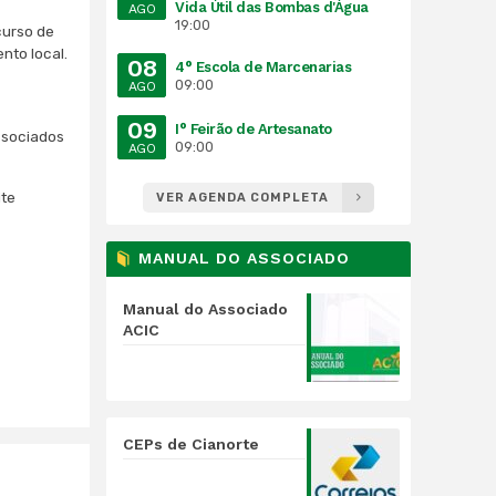
Vida Útil das Bombas d'Água
AGO
19:00
curso de
nto local.
08
4° Escola de Marcenarias
09:00
AGO
09
I° Feirão de Artesanato
ssociados
09:00
AGO
ite
VER AGENDA COMPLETA
MANUAL DO ASSOCIADO
Manual do Associado
ACIC
CEPs de Cianorte